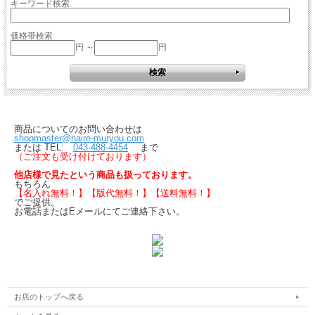
キーワード検索
価格帯検索
円 ～
円
商品についてのお問い合わせは
shopmaster@naire-muryou.com
または TEL:
043-488-4454
まで
（ご注文も受け付けております）
他店様で見たという商品も扱っております。
もちろん
【名入れ無料！】【版代無料！】【送料無料！】
でご提供。
お電話またはEメールにてご連絡下さい。
お店のトップへ戻る