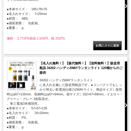
●本体サイズ： 185×78×75
●名入れサイズ： 7×25mm
●材質： ABS。
●個装形態： 化粧箱。
●重量： g
価格： 2,772円(税抜 2,520円、税 252円)
【名入れ無料！】【版代無料！】【送料無料！】販促用
粗品 34202 ハンディ2WAYランタンライト 120個からのご
提供
34202 ハンディ2WAYランタンライト
に名入れを施した販促用粗品です。●コンパクトでもしっ
かり明るい乾電池仕様の2WAYライト。商品サイズ）使用
時はφ57×135mm、収納時はφ57×94mm。箱サイズ）102×67×68mm。イエロー・
グリーン・グレー 3色取混ぜ。
、単三電池3本個別売。
●本体サイズ： 57×57×135
●名入れサイズ： 20×20mm
●材質： PS。
●個装形態： 化粧箱。
●重量： g