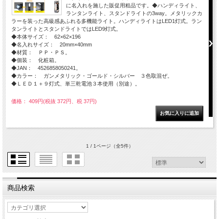
に名入れを施した販促用粗品です。◆ハンディライト、
ランタンライト、スタンドライトの3way。メタリックカ
ラーを装った高級感あふれる多機能ライト。ハンディライトはLED1灯式。ラン
タンライトとスタンドライトではLED9灯式。
◆本体サイズ： 62×62×196
◆名入れサイズ： 20mm×40mm
◆材質： ＰＰ・ＰＳ。
◆個装： 化粧箱。
◆JAN： 4526858050241。
◆カラー： ガンメタリック・ゴールド・シルバー ３色取混ぜ。
◆ＬＥＤ１＋９灯式、単三乾電池３本使用（別途）。
価格： 409円(税抜 372円、税 37円)
1 / 1ページ
（全5件）
商品検索