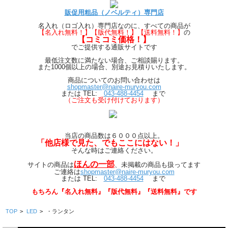
販促用粗品（ノベルティ）専門店
名入れ（ロゴ入れ）専門店なのに、すべての商品が
【
名入れ無料！】【版代無料！】【送料無料！】
の
【コミコミ価格！】
でご提供する通販サイトです
最低注文数に満たない場合、ご相談賜ります。
また1000個以上の場合、別途お見積りいたします。
商品についてのお問い合わせは
shopmaster@naire-muryou.com
または TEL:
043-488-4454
まで
（ご注文も受け付けております）
当店の商品数は６０００点以上。
「他店様で見た、でもここにはない！」
そんな時はご連絡ください。
ほんの一部
サイトの商品は
、
未掲載の商品も扱ってます
ご連絡は
shopmaster@naire-muryou.com
または TEL:
043-488-4454
まで
もちろん『名入れ無料』『版代無料』『送料無料』です
TOP
>
LED
>
・ランタン