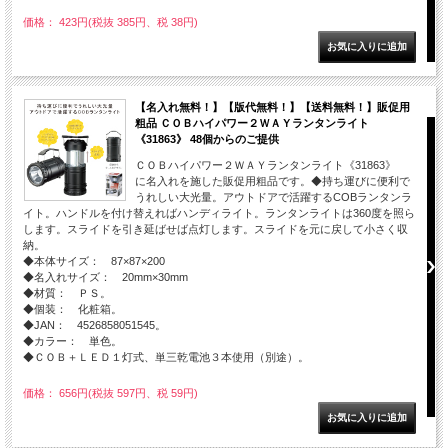
価格： 423円(税抜 385円、税 38円)
【名入れ無料！】【版代無料！】【送料無料！】販促用
粗品 ＣＯＢハイパワー２ＷＡＹランタンライト
《31863》 48個からのご提供
ＣＯＢハイパワー２ＷＡＹランタンライト《31863》
に名入れを施した販促用粗品です。◆持ち運びに便利で
うれしい大光量。アウトドアで活躍するCOBランタンラ
イト。ハンドルを付け替えればハンディライト。ランタンライトは360度を照ら
します。スライドを引き延ばせば点灯します。スライドを元に戻して小さく収
納。
◆本体サイズ： 87×87×200
◆名入れサイズ： 20mm×30mm
◆材質： ＰＳ。
◆個装： 化粧箱。
◆JAN： 4526858051545。
◆カラー： 単色。
◆ＣＯＢ＋ＬＥＤ１灯式、単三乾電池３本使用（別途）。
価格： 656円(税抜 597円、税 59円)