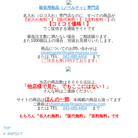
販促用粗品（ノベルティ）専門店
名入れ（ロゴ入れ）専門店なのに、すべての商品が
【
名入れ無料！】【版代無料！】【送料無料！】
の
【コミコミ価格！】
でご提供する通販サイトです
最低注文数に満たない場合、ご相談賜ります。
また1000個以上の場合、別途お見積りいたします。
商品についてのお問い合わせは
shopmaster@naire-muryou.com
または TEL:
043-488-4454
まで
（ご注文も受け付けております）
当店の商品数は６０００点以上。
「他店様で見た、でもここにはない！」
そんな時はご連絡ください。
ほんの一部
サイトの商品は
、
未掲載の商品も扱ってます
ご連絡は
shopmaster@naire-muryou.com
または TEL:
043-488-4454
まで
もちろん『名入れ無料』『版代無料』『送料無料』です
TOP
>
300円以下