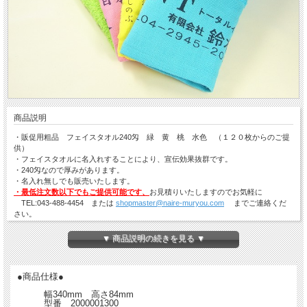
商品説明
・販促用粗品 フェイスタオル240匁 緑 黄 桃 水色 （１２０枚からのご提
供）
・フェイスタオルに名入れすることにより、宣伝効果抜群です。
・240匁なので厚みがあります。
・名入れ無しでも販売いたします。
・最低注文数以下でもご提供可能です、
お見積りいたしますのでお気軽に
TEL:043-488-4454 または
shopmaster@naire-muryou.com
までご連絡くだ
さい。
▼ 商品説明の続きを見る ▼
●商品仕様●
幅340mm 高さ84mm
型番 2000001300