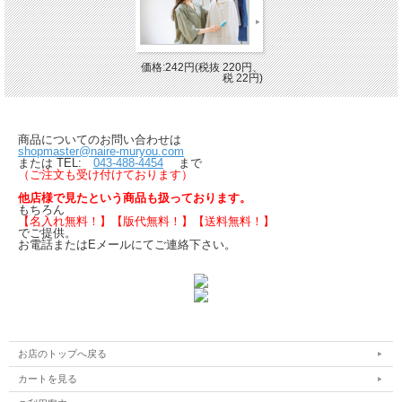
価格:242円(税抜 220円、
税 22円)
商品についてのお問い合わせは
shopmaster@naire-muryou.com
または TEL:
043-488-4454
まで
（ご注文も受け付けております）
他店様で見たという商品も扱っております。
もちろん
【名入れ無料！】【版代無料！】【送料無料！】
でご提供。
お電話またはEメールにてご連絡下さい。
お店のトップへ戻る
カートを見る