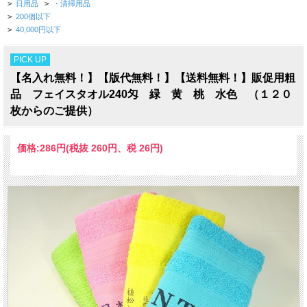
>
日用品
>
・清掃用品
>
200個以下
>
40,000円以下
PICK UP
【名入れ無料！】【版代無料！】【送料無料！】販促用粗
品 フェイスタオル240匁 緑 黄 桃 水色 （１２０
枚からのご提供）
価格:
286円
(税抜 260円、税 26円)