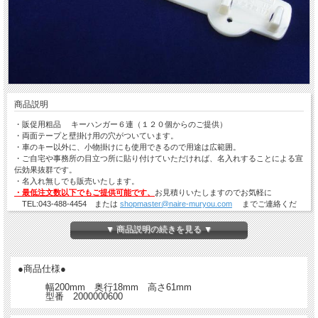
商品説明
・販促用粗品 キーハンガー６連（１２０個からのご提供）
・両面テープと壁掛け用の穴がついています。
・車のキー以外に、小物掛けにも使用できるので用途は広範囲。
・ご自宅や事務所の目立つ所に貼り付けていただければ、名入れすることによる宣
伝効果抜群です。
・名入れ無しでも販売いたします。
・最低注文数以下でもご提供可能です、
お見積りいたしますのでお気軽に
TEL:043-488-4454 または
shopmaster@naire-muryou.com
までご連絡くだ
さい。
▼ 商品説明の続きを見る ▼
●商品仕様●
幅200mm 奥行18mm 高さ61mm
型番 2000000600