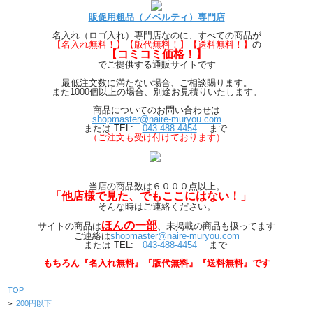
販促用粗品（ノベルティ）専門店
名入れ（ロゴ入れ）専門店なのに、すべての商品が
【
名入れ無料！】【版代無料！】【送料無料！】
の
【コミコミ価格！】
でご提供する通販サイトです
最低注文数に満たない場合、ご相談賜ります。
また1000個以上の場合、別途お見積りいたします。
商品についてのお問い合わせは
shopmaster@naire-muryou.com
または TEL:
043-488-4454
まで
（ご注文も受け付けております）
当店の商品数は６０００点以上。
「他店様で見た、でもここにはない！」
そんな時はご連絡ください。
ほんの一部
サイトの商品は
、
未掲載の商品も扱ってます
ご連絡は
shopmaster@naire-muryou.com
または TEL:
043-488-4454
まで
もちろん『名入れ無料』『版代無料』『送料無料』です
TOP
>
200円以下