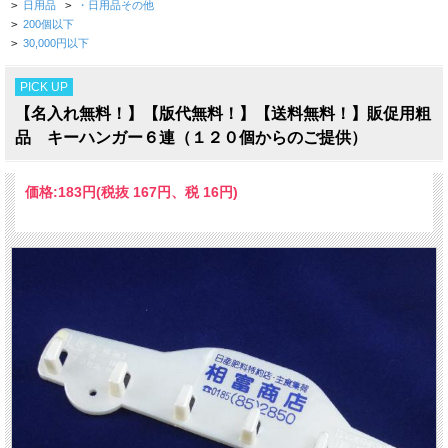
>
日用品
>
・日用品その他
>
200個以下
>
30,000円以下
PICK UP
【名入れ無料！】【版代無料！】【送料無料！】販促用粗
品 キーハンガー６連（１２０個からのご提供）
価格:
183円
(税抜 167円、税 16円)